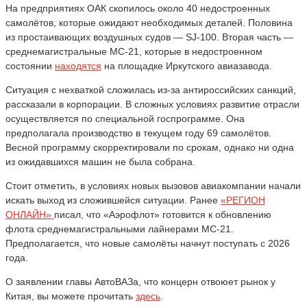
На предприятиях ОАК скопилось около 40 недостроенных
самолётов, которые ожидают необходимых деталей. Половина
из простаивающих воздушных судов — SJ-100. Вторая часть —
среднемагистральные МС-21, которые в недостроенном
состоянии
находятся
на площадке Иркутского авиазавода.
Ситуация с нехваткой сложилась из-за антироссийских санкций,
рассказали в корпорации. В сложных условиях развитие отрасли
осуществляется по специальной госпрограмме. Она
предполагала производство в текущем году 69 самолётов.
Весной программу скорректировали по срокам, однако ни одна
из ожидавшихся машин не была собрана.
Стоит отметить, в условиях новых вызовов авиакомпании начали
искать выход из сложившейся ситуации. Ранее
«РЕГИОН
ОНЛАЙН»
писал, что «Аэрофлот» готовится к обновлению
флота среднемагистральными лайнерами МС-21.
Предполагается, что новые самолёты начнут поступать с 2026
года.
О заявлении главы АвтоВАЗа, что концерн отвоюет рынок у
Китая, вы можете прочитать
здесь
.