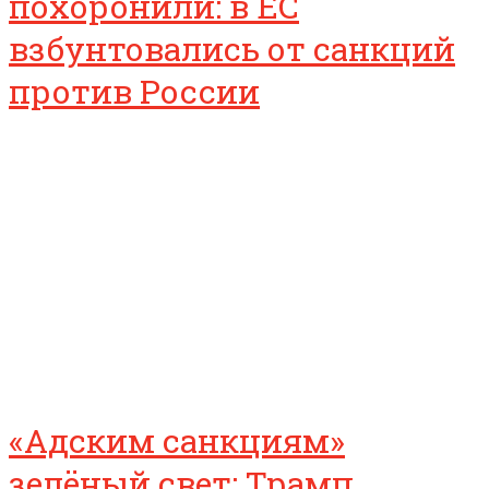
похоронили: в ЕС
взбунтовались от санкций
против России
«Адским санкциям»
зелёный свет: Трамп