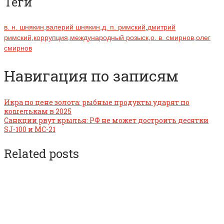
Теги
в. н. шнякин
,
валерий шнякин
,
д. п. римский
,
дмитрий
римский
,
коррупция
,
международный розыск
,
о. в. смирнов
,
олег
смирнов
Навигация по записям
Икра по цене золота: рыбные продукты ударят по
кошелькам в 2025
Санкции рвут крылья: РФ не может достроить десятки
SJ-100 и MC-21
Related posts