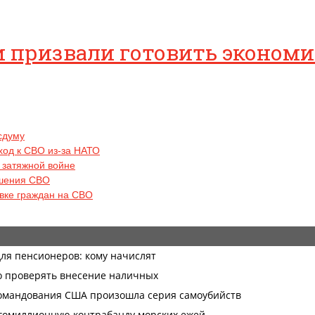
ии призвали готовить эконом
осдуму
ход к СВО из-за НАТО
к затяжной войне
ршения СВО
овке граждан на СВО