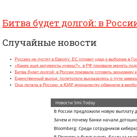
Битва будет долгой: в Росс
Случайные новости
Русских не пустят в Европу: ЕС готовит удар к выборам в Г
«Какие ещё аргументы нужны?»: в РФ призвали менять под
Битва будет долгой: в России призвали готовить экономику 
Единственный выход: политологи высказались о пути заве
Она летала в Россию: в ЮАР журналистку обвинили в верб