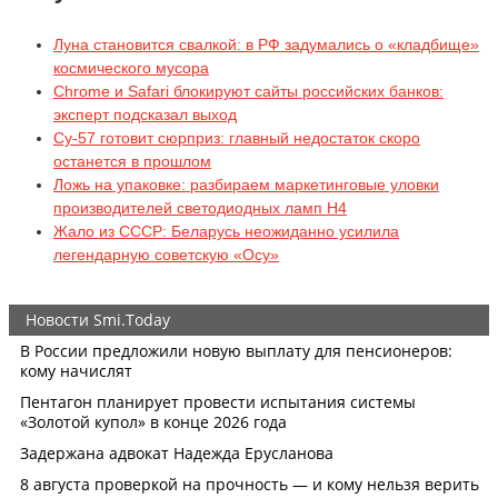
Луна становится свалкой: в РФ задумались о «кладбище»
космического мусора
Chrome и Safari блокируют сайты российских банков:
эксперт подсказал выход
Су-57 готовит сюрприз: главный недостаток скоро
останется в прошлом
Ложь на упаковке: разбираем маркетинговые уловки
производителей светодиодных ламп H4
Жало из СССР: Беларусь неожиданно усилила
легендарную советскую «Осу»