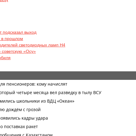
рт подсказал выход
я в прошлом
водителей светодиодных ламп H4
 советскую «Осу»
обиля