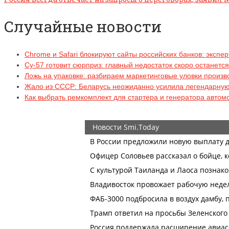
Случайные новости
Chrome и Safari блокируют сайты российских банков: экспе
Су-57 готовит сюрприз: главный недостаток скоро останетс
Ложь на упаковке: разбираем маркетинговые уловки произ
Жало из СССР: Беларусь неожиданно усилила легендарную
Как выбрать ремкомплект для стартера и генератора автом