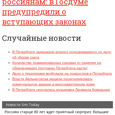
россиянам: в Госдуме
предупредили о
вступающих законах
Случайные новости
В Петербурге задержали второго подозреваемого по делу
об уборке снега
Количество травмированных горожан от падения на
обледеневших тротуарах Петербурга растет
Дело о терроризме возбудили на подростков в Петербурге
Власти Дальнегорска решили проигнорировать
коммунальную аварию в многоквартирном доме
В Петербурге скончалась музыковед Людмила Ковнацкая