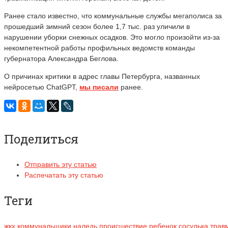
Ранее стало известно, что коммунальные службы мегаполиса за
прошедший зимний сезон более 1,7 тыс. раз уличили в
нарушении уборки снежных осадков. Это могло произойти из-за
некомпетентной работы профильных ведомств команды
губернатора Александра Беглова.
О причинах критики в адрес главы Петербурга, названных
нейросетью ChatGPT,
мы писали
ранее.
Поделиться
Отправить эту статью
Распечатать эту статью
Теги
жкх
,
коммунальщики
,
наледь
,
происшествие
,
ребенок
,
сосулька
,
трав