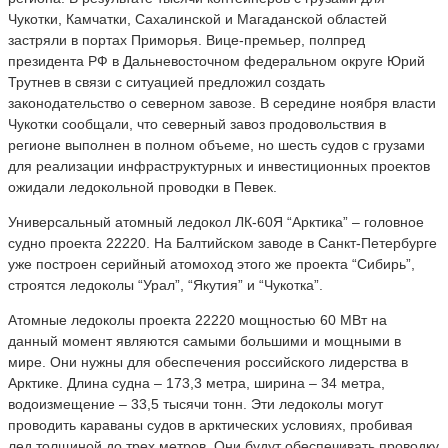
Чукотки, Камчатки, Сахалинской и Магаданской областей
застряли в портах Приморья. Вице-премьер, полпред
президента РФ в Дальневосточном федеральном округе Юрий
Трутнев в связи с ситуацией предложил создать
законодательство о северном завозе. В середине ноября власти
Чукотки сообщали, что северный завоз продовольствия в
регионе выполнен в полном объеме, но шесть судов с грузами
для реализации инфраструктурных и инвестиционных проектов
ожидали ледокольной проводки в Певек.
Универсальный атомный ледокол ЛК-60Я “Арктика” – головное
судно проекта 22220. На Балтийском заводе в Санкт-Петербурге
уже построен серийный атомоход этого же проекта “Сибирь”,
строятся ледоколы “Урал”, “Якутия” и “Чукотка”.
Атомные ледоколы проекта 22220 мощностью 60 МВт на
данный момент являются самыми большими и мощными в
мире. Они нужны для обеспечения российского лидерства в
Арктике. Длина судна – 173,3 метра, ширина – 34 метра,
водоизмещение – 33,5 тысячи тонн. Эти ледоколы могут
проводить караваны судов в арктических условиях, пробивая
лед толщиной до трех метров. Они будут обеспечивать проводку