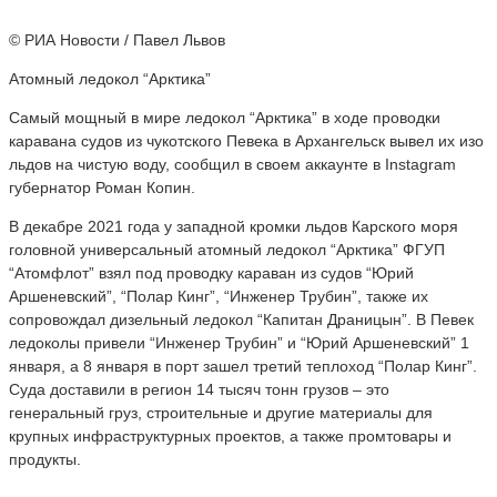
© РИА Новости / Павел Львов
Атомный ледокол “Арктика”
Самый мощный в мире ледокол “Арктика” в ходе проводки
каравана судов из чукотского Певека в Архангельск вывел их изо
льдов на чистую воду, сообщил в своем аккаунте в Instagram
губернатор Роман Копин.
В декабре 2021 года у западной кромки льдов Карского моря
головной универсальный атомный ледокол “Арктика” ФГУП
“Атомфлот” взял под проводку караван из судов “Юрий
Аршеневский”, “Полар Кинг”, “Инженер Трубин”, также их
сопровождал дизельный ледокол “Капитан Драницын”. В Певек
ледоколы привели “Инженер Трубин” и “Юрий Аршеневский” 1
января, а 8 января в порт зашел третий теплоход “Полар Кинг”.
Суда доставили в регион 14 тысяч тонн грузов – это
генеральный груз, строительные и другие материалы для
крупных инфраструктурных проектов, а также промтовары и
продукты.