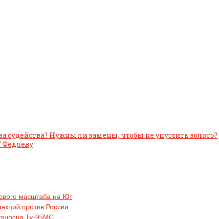
а судейства? Нужны ли замены, чтобы не упустить золото?
” Федяеву
рового масштаба на Юг
анкций против России
тоносца Ту-95МС