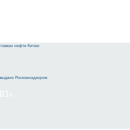
ставках нефти Китаю
 выдано Роскомнадзором.
П».