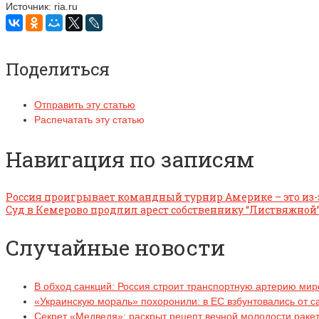
Источник: ria.ru
Поделиться
Отправить эту статью
Распечатать эту статью
Навигация по записям
Россия проигрывает командный турнир Америке – это из-з
Суд в Кемерово продлил арест собственнику “Листвяжной
Случайные новости
В обход санкций: Россия строит транспортную артерию ми
«Украинскую мораль» похоронили: в ЕС взбунтовались от с
Секрет «Медведя»: раскрыт рецепт вечной молодости раке