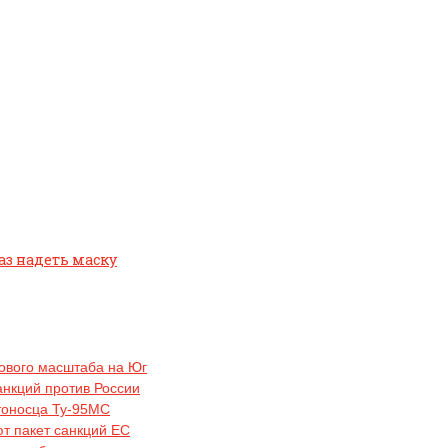
аз надеть маску
рового масштаба на Юг
анкций против России
тоносца Ту-95МС
ют пакет санкций ЕС