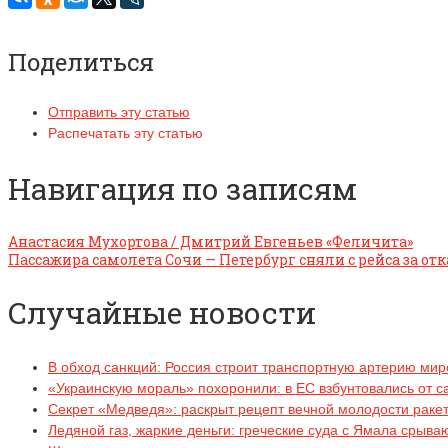
Поделиться
Отправить эту статью
Распечатать эту статью
Навигация по записям
Анастасия Мухортова / Дмитрий Евгеньев «Феличита»
Пассажира самолета Сочи — Петербург сняли с рейса за отк
Случайные новости
В обход санкций: Россия строит транспортную артерию ми
«Украинскую мораль» похоронили: в ЕС взбунтовались от с
Секрет «Медведя»: раскрыт рецепт вечной молодости раке
Ледяной газ, жаркие деньги: греческие суда с Ямала срыва