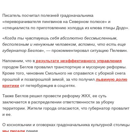
Писатель посчитал полезней градоначальника
«переворачивателя пингвинов на Северном полюсе» и
«специалиста по приготовлению холодца из клюва птицы Додо».
«
Когда ты чувствуешь себя абсолютно бессмысленным,
бесполезным и ненужным человеком, вспомни, что есть еще
губернатор Беглов
», — прокомментировал ситуацию Пелевин.
Напомним, что в
результате неэффективного управления
городом Беглов провалил транспортную и мусорную реформы.
Кроме того, чиновник Смольного не справился с уборкой снега
прошлой и позапрошлой зимой, за что получил
львиную долю
критики
от петербуржцев в соцсетях.
Также Беглов решил провести реформу ЖКХ, ее суть
заключается в распределении ответственности за уборку
территории. Жители города опасаются, что губернатор провалит
и ее.
О косноязычии и оговорках градоначальника культурной столицы
мы писали
ранее.