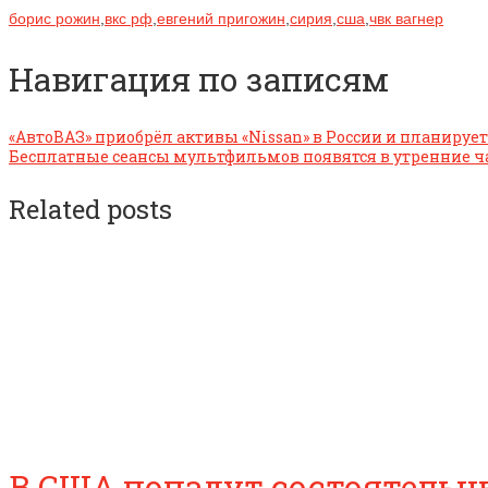
борис рожин
,
вкс рф
,
евгений пригожин
,
сирия
,
сша
,
чвк вагнер
Навигация по записям
«АвтоВАЗ» приобрёл активы «Nissan» в России и планируе
Бесплатные сеансы мультфильмов появятся в утренние ч
Related posts
В США попадут состоятельны