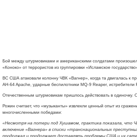
Бой между штурмовиками и американскими солдатами произошел пя
«Коноко» от террористов из группировки «Исламское государство»
ВС США атаковали колонну ЧВК «Вагнер», когда та двигалась к п
AH-64 Apache, ударные беспилотники MQ-9 Reaper, истребители F
Отечественным штурмовикам пришлось действовать в одиночку. О
Рожин считает, что «музыканты» извлекли ценный опыт из сраж
многочисленными победами:
«Несмотря на потери под Хушамом, практика показала, что ЧВ
включение «Вагнера» в списки «транснациональных преступны
продолжал и продолжает доставлять проблемы США и их сат