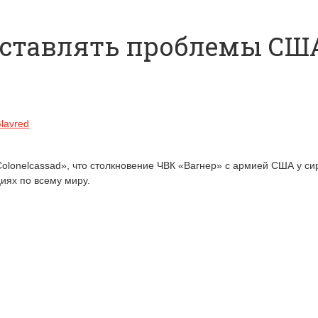
оставлять проблемы США
lavred
olonelcassad», что столкновение ЧВК «Вагнер» с армией США у си
иях по всему миру.