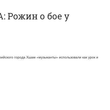
: Рожин о бое у
рийского города Хшам «музыканты» использовали как урок и