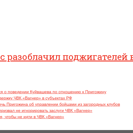
нс разоблачил поджигателей
ся о поведении Куйвашева по отношению к Пригожину
ддержку ЧВК «Вагнер» в субъектах РФ
ечь Пригожина об управлении бойцами из загородных клубов
ризвал не игнорировать заслуги ЧВК «Вагнер»
я, чтобы не идти в ЧВК «Вагнер»