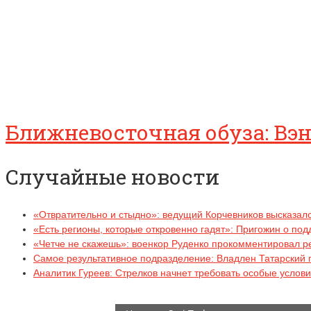
Ближневосточная обуза: Вэ
Случайные новости
«Отвратительно и стыдно»: ведущий Корчевников высказал
«Есть регионы, которые откровенно гадят»: Пригожин о по
«Четче не скажешь»: военкор Руденко прокомментировал р
Самое результативное подразделение: Владлен Татарский п
Аналитик Гуреев: Стрелков начнет требовать особые услови