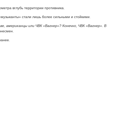
ометра вглубь территории противника.
«музыканты» стали лишь более сильными и стойкими.
ве, американцы или ЧВК «Вагнер»? Конечно, ЧВК «Вагнер». В
знесмен.
анее.