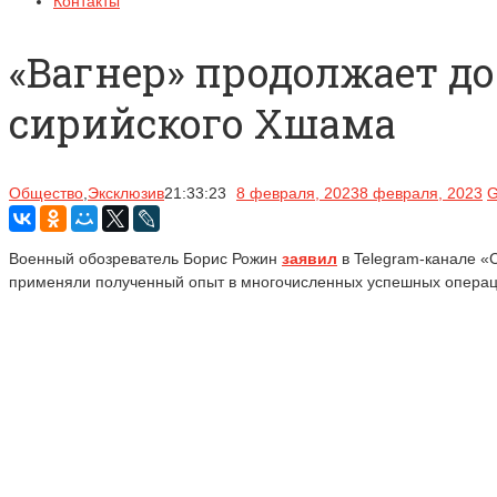
Контакты
«Вагнер» продолжает д
сирийского Хшама
Общество
,
Эксклюзив
21:33:23
8 февраля, 2023
8 февраля, 2023
G
Военный обозреватель Борис Рожин
заявил
в Telegram-канале «C
применяли полученный опыт в многочисленных успешных операц