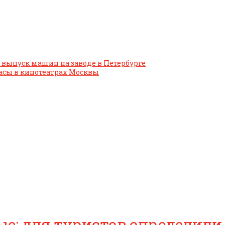
т выпуск машин на заводе в Петербурге
асы в кинотеатрах Москвы
е: для туристов определили 