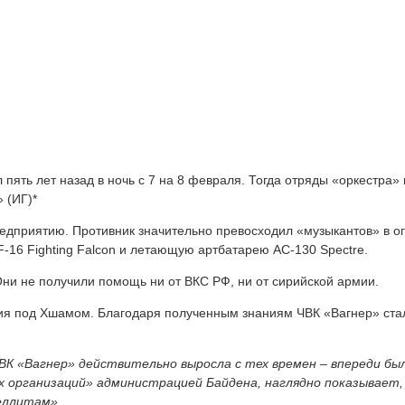
ть лет назад в ночь с 7 на 8 февраля. Тогда отряды «оркестра» 
 (ИГ)*
редприятию. Противник значительно превосходил «музыкантов» в о
-16 Fighting Falcon и летающую артбатарею AC-130 Spectre.
ни не получили помощь ни от ВКС РФ, ни от сирийской армии.
ения под Хшамом. Благодаря полученным знаниям ЧВК «Вагнер» ст
К «Вагнер» действительно выросла с тех времен – впереди был
х организаций» администрацией Байдена, наглядно показывает,
еллитам».