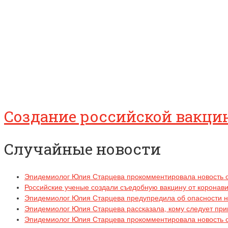
Создание российской вакцин
Случайные новости
Эпидемиолог Юлия Старцева прокомментировала новость о
Российские ученые создали съедобную вакцину от коронав
Эпидемиолог Юлия Старцева предупредила об опасности н
Эпидемиолог Юлия Старцева рассказала, кому следует прив
Эпидемиолог Юлия Старцева прокомментировала новость о