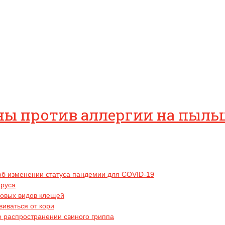
ы против аллергии на пыльц
б изменении статуса пандемии для COVID-19
ируса
овых видов клещей
иваться от кори
 распространении свиного гриппа