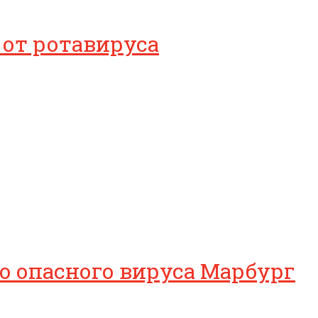
 от ротавируса
о опасного вируса Марбург