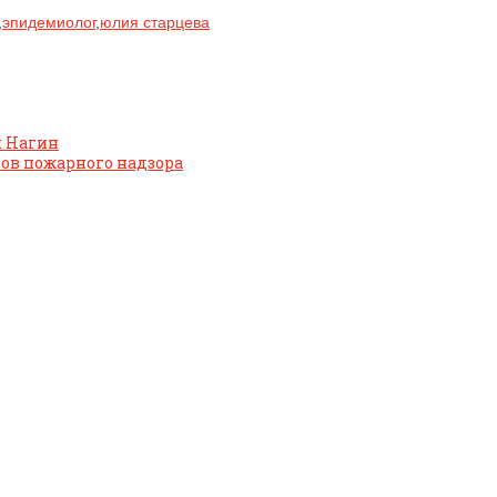
,
эпидемиолог
,
юлия старцева
й Нагин
ов пожарного надзора