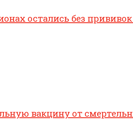
гионах остались без прививок
альную вакцину от смертельн