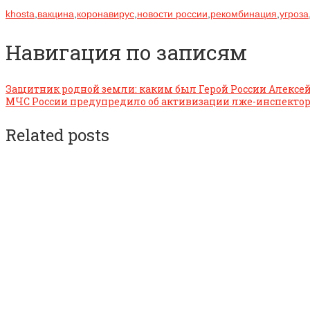
khosta
,
вакцина
,
коронавирус
,
новости россии
,
рекомбинация
,
угроза
Навигация по записям
Защитник родной земли: каким был Герой России Алексе
МЧС России предупредило об активизации лже-инспектор
Related posts