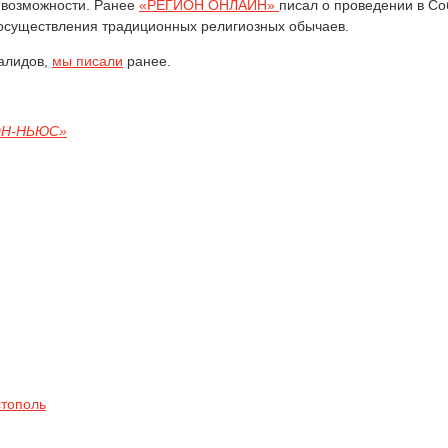
 возможности. Ранее
«РЕГИОН ОНЛАЙН»
писал о проведении в С
осуществления традиционных религиозных обычаев.
валидов,
мы писали
ранее.
ОН-НЬЮС»
стополь