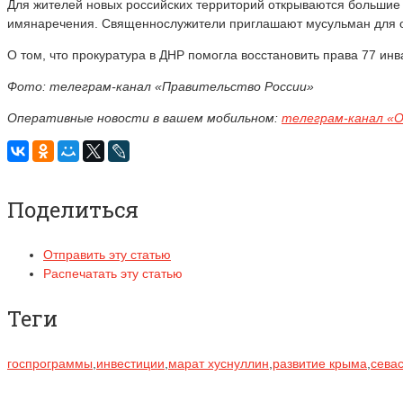
Для жителей новых российских территорий открываются большие
имянаречения. Священнослужители приглашают мусульман для 
О том, что прокуратура в ДНР помогла восстановить права 77 ин
Фото: телеграм-канал «Правительство России»
Оперативные новости в вашем мобильном:
телеграм-канал «
Поделиться
Отправить эту статью
Распечатать эту статью
Теги
госпрограммы
,
инвестиции
,
марат хуснуллин
,
развитие крыма
,
сева