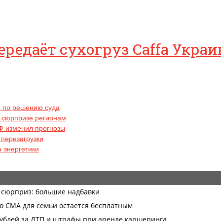
ередаёт сухогруз Caffa Укра
е по решению суда
м сюрпризе регионам
РФ изменил прогнозы
 перезагрузки
 энергетики