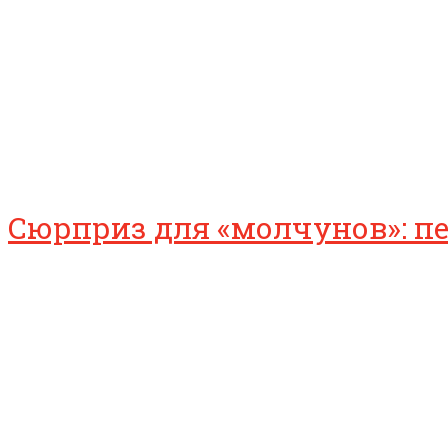
Сюрприз для «молчунов»: п