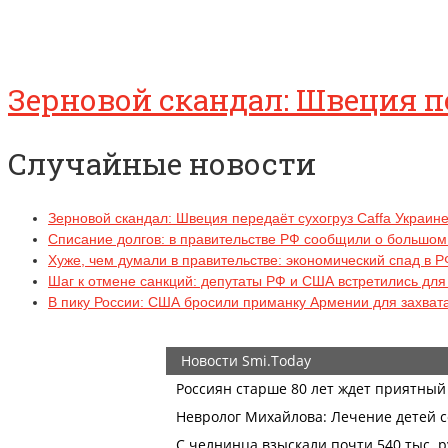
Зерновой скандал: Швеция п
Случайные новости
Зерновой скандал: Швеция передаёт сухогруз Caffa Украин
Списание долгов: в правительстве РФ сообщили о большо
Хуже, чем думали в правительстве: экономический спад в 
Шаг к отмене санкций: депутаты РФ и США встретились для
В пику России: США бросили приманку Армении для захвата