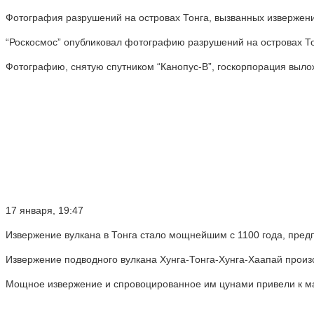
Фотография разрушений на островах Тонга, вызванных извержени
“Роскосмос” опубликовал фотографию разрушений на островах То
Фотографию, снятую спутником “Канопус-В”, госкорпорация вылож
17 января, 19:47
Извержение вулкана в Тонга стало мощнейшим с 1100 года, пре
Извержение подводного вулкана Хунга-Тонга-Хунга-Хаапай произ
Мощное извержение и спровоцированное им цунами привели к ма