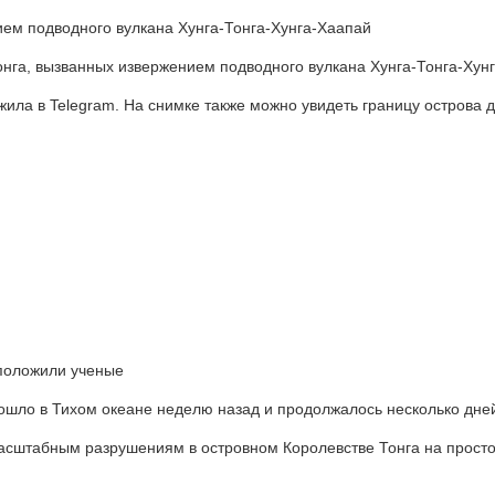
ем подводного вулкана Хунга-Тонга-Хунга-Хаапай
нга, вызванных извержением подводного вулкана Хунга-Тонга-Хун
ила в Telegram. На снимке также можно увидеть границу острова д
дположили ученые
ошло в Тихом океане неделю назад и продолжалось несколько дней
сштабным разрушениям в островном Королевстве Тонга на просто