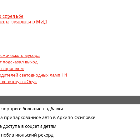
и стрельбе
квы, заявили в МИД
осмического мусора
рт подсказал выход
я в прошлом
водителей светодиодных ламп H4
 советскую «Осу»