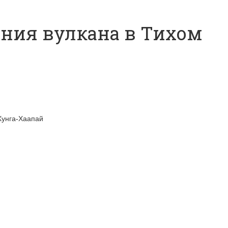
ения вулкана в Тихом
Хунга-Хаапай