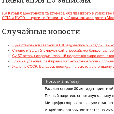
На Кубани арестовали тиктокера, обвиненного в убийстве 
США и НАТО запустили “токсичную” кампанию против Мос
Случайные новости
Луна становится свалкой: в РФ задумались о «кладбище» к
Chrome и Safari блокируют сайты российских банков: экспе
Су-57 готовит сюрприз: главный недостаток скоро останетс
Ложь на упаковке: разбираем маркетинговые уловки произ
Жало из СССР: Беларусь неожиданно усилила легендарную