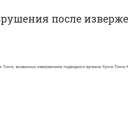
азрушения после изверж
х Тонга, вызванных извержением подводного вулкана Хунга-Тонга-