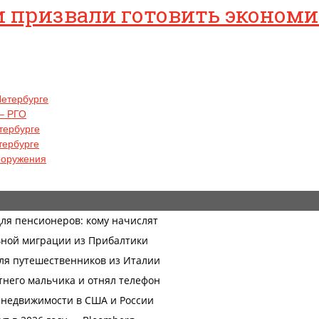
ии призвали готовить эконом
Петербурге
– РГО
тербурге
тербурге
ооружения