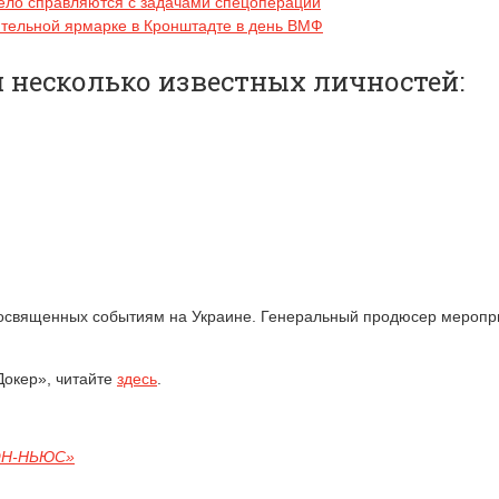
ело справляются с задачами спецоперации
тельной ярмарке в Кронштадте в день ВМФ
и несколько известных личностей:
посвященных событиям на Украине. Генеральный продюсер меропри
Докер», читайте
здесь
.
ОН-НЬЮС»