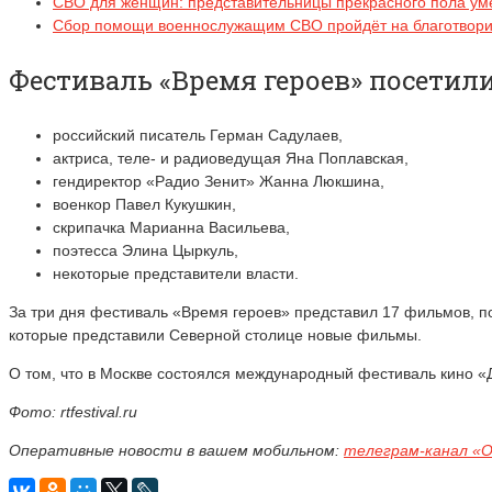
СВО для женщин: представительницы прекрасного пола ум
Сбор помощи военнослужащим СВО пройдёт на благотвори
Фестиваль «Время героев» посетил
российский писатель Герман Садулаев,
актриса, теле- и радиоведущая Яна Поплавская,
гендиректор «Радио Зенит» Жанна Люкшина,
военкор Павел Кукушкин,
скрипачка Марианна Васильева,
поэтесса Элина Цыркуль,
некоторые представители власти.
За три дня фестиваль «Время героев» представил 17 фильмов, 
которые представили Северной столице новые фильмы.
О том, что в Москве состоялся международный фестиваль кино «
Фото: rtfestival.ru
Оперативные новости в вашем мобильном:
телеграм-канал «