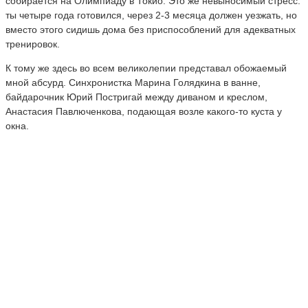
собирается на Олимпиаду в Токио. Это же невыносимый стресс:
ты четыре года готовился, через 2-3 месяца должен уезжать, но
вместо этого сидишь дома без приспособлений для адекватных
тренировок.
К тому же здесь во всем великолепии представал обожаемый
мной абсурд. Синхронистка Марина Голядкина в ванне,
байдарочник Юрий Постригай между диваном и креслом,
Анастасия Павлюченкова, подающая возле какого-то куста у
окна.