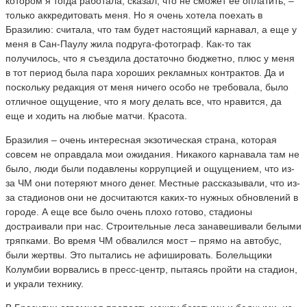
котором я тогда работала, сказал, что не сможет ее оплатить, –
только аккредитовать меня. Но я очень хотела поехать в
Бразилию: считала, что там будет настоящий карнавал, а еще у
меня в Сан-Паулу жила подруга-фотограф. Как-то так
получилось, что я съездила достаточно бюджетно, плюс у меня
в тот период была пара хороших рекламных контрактов. Да и
поскольку редакция от меня ничего особо не требовала, было
отличное ощущение, что я могу делать все, что нравится, да
еще и ходить на любые матчи. Красота.
Бразилия – очень интересная экзотическая страна, которая
совсем не оправдала мои ожидания. Никакого карнавала там не
было, люди были подавлены коррупцией и ощущением, что из-
за ЧМ они потеряют много денег. Местные рассказывали, что из-
за стадионов они не досчитаются каких-то нужных обновлений в
городе. А еще все было очень плохо готово, стадионы
достраивали при нас. Строительные леса занавешивали белыми
тряпками. Во время ЧМ обвалился мост – прямо на автобус,
были жертвы. Это пытались не афишировать. Болельщики
Колумбии ворвались в пресс-центр, пытаясь пройти на стадион,
и украли технику.