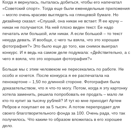
Когда я вернулась, пыталась добиться, чтобы его напечатал
«Советский спорт». Тогда еще были еженедельные приложения
– могло очень красиво выглядеть на глянцевой бумаге. Но
дизайнер сказал: «Слушай, она никак не встает. Я ее кручу –
никак не получается. На ней плохо виден текст. Ее надо
печатать или большой, или никак. А если большой – то текст
некуда девать. И вообще, с чего ты взяла, что это хорошая
фотография?» Это было еще до того, как снимок выиграл
конкурс. И я ведь на самом деле подумала: «Действительно, а с
чего я взяла, что это хорошая фотография?»
Больше мы с этим человеком не пересекались по работе. Не
особо и хочется. После конкурса я ее распечатала на
пенокартоне – 1,50 по длинной стороне. Фотография была
доказательством, что я что-то могу. Потом, когда я эту картонку
хотела заменить, решила попробовать ее продать – мало ли
кто-то купит за тысячу рублей? И тут ко мне приходит Артем
Ребров и покупает ее за 5 тысяч. А потом перепродает для
своего благотворительного фонда за 100. Очень рада, что так
получилось. Что каким-то образом вложилась в его хорошее
дело.