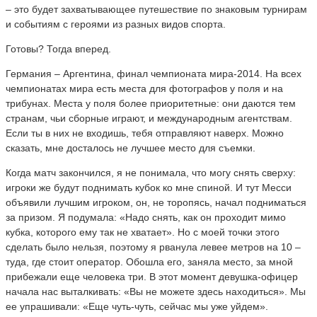
– это будет захватывающее путешествие по знаковым турнирам
и событиям с героями из разных видов спорта.
Готовы? Тогда вперед.
Германия – Аргентина, финал чемпионата мира-2014. На всех
чемпионатах мира есть места для фотографов у поля и на
трибунах. Места у поля более приоритетные: они даются тем
странам, чьи сборные играют, и международным агентствам.
Если ты в них не входишь, тебя отправляют наверх. Можно
сказать, мне досталось не лучшее место для съемки.
Когда матч закончился, я не понимала, что могу снять сверху:
игроки же будут поднимать кубок ко мне спиной. И тут Месси
объявили лучшим игроком, он, не торопясь, начал подниматься
за призом. Я подумала: «Надо снять, как он проходит мимо
кубка, которого ему так не хватает». Но с моей точки этого
сделать было нельзя, поэтому я рванула левее метров на 10 –
туда, где стоит оператор. Обошла его, заняла место, за мной
прибежали еще человека три. В этот момент девушка-офицер
начала нас выталкивать: «Вы не можете здесь находиться». Мы
ее упрашивали: «Еще чуть-чуть, сейчас мы уже уйдем».