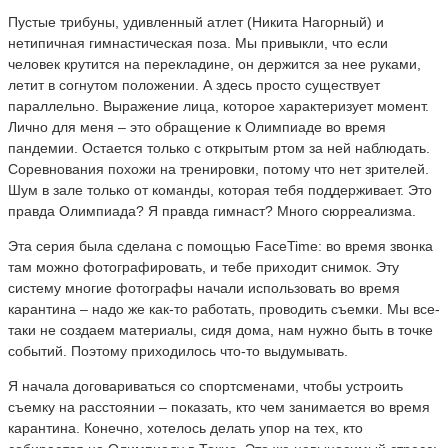
Пустые трибуны, удивленный атлет (Никита Нагорный) и
нетипичная гимнастическая поза. Мы привыкли, что если
человек крутится на перекладине, он держится за нее руками,
летит в согнутом положении. А здесь просто существует
параллельно. Выражение лица, которое характеризует момент.
Лично для меня – это обращение к Олимпиаде во время
пандемии. Остается только с открытым ртом за ней наблюдать.
Соревнования похожи на тренировки, потому что нет зрителей.
Шум в зале только от команды, которая тебя поддерживает. Это
правда Олимпиада? Я правда гимнаст? Много сюрреализма.
Эта серия была сделана с помощью FaceTime: во время звонка
там можно фотографировать, и тебе приходит снимок. Эту
систему многие фотографы начали использовать во время
карантина – надо же как-то работать, проводить съемки. Мы все-
таки не создаем материалы, сидя дома, нам нужно быть в точке
событий. Поэтому приходилось что-то выдумывать.
Я начала договариваться со спортсменами, чтобы устроить
съемку на расстоянии – показать, кто чем занимается во время
карантина. Конечно, хотелось делать упор на тех, кто