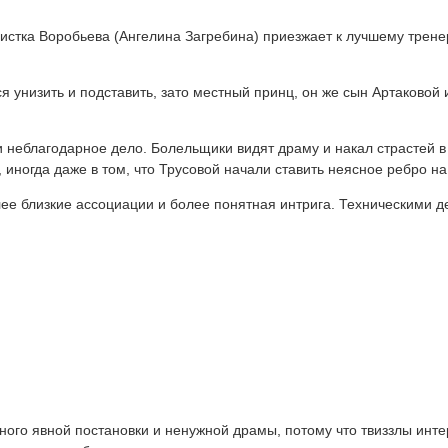
истка Воробьева (Ангелина Загребина) приезжает к лучшему трене
ся унизить и подставить, зато местный принц, он же сын Артаковой
 неблагодарное дело. Болельщики видят драму и накал страстей в 
, иногда даже в том, что Трусовой начали ставить неясное ребро н
ее близкие ассоциации и более понятная интрига. Техническими де
много явной постановки и ненужной драмы, потому что твиззлы ин