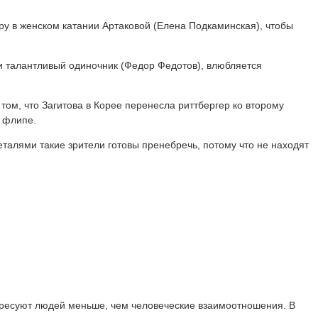
ру в женском катании Артаковой (Елена Подкаминская), чтобы
 и талантливый одиночник (Федор Федотов), влюбляется
том, что Загитова в Корее перенесла риттбергер ко второму
а флипе.
талями такие зрители готовы пренебречь, потому что не находят
тересуют людей меньше, чем человеческие взаимоотношения. В