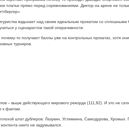
ое платье прямо перед соревнованиями. Диктор на арене не только
иттбергер».
игуристка вздыхает над своим идеальным прокатом со сплошными 6
учиться у сценаристов такой оперативности.
 почему-то получают баллы уже на контрольных прокатах, хотя они
новных турниров.
ов – выше действующего мирового рекорда (111,82). И это не сати
 к фактам.
еплохой штат дублеров: Лазукин, Устимкина, Самодурова, Хромых.
 контента никто не задумывался.