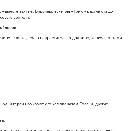
ед» вместе взятые. Впрочем, если бы «Тоню» растянули до
сового зрителя.
пойлеров.
ается спорта, точно непростительно для кино, консультантами
о: одни герои называют его чемпионатом России, другие –
цев.
егает из кисс-энд-края послушать вместо оценок голосовое