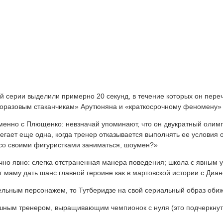
й серии выделили примерно 20 секунд, в течение которых он пере
норазовым стаканчикам» Арутюняна и «краткосрочному феномену» О
енно с Плющенко: невзначай упоминают, что он двукратный олимп
егает еще одна, когда тренер отказывается выполнять ее условия 
т со своими фигуристками заниматься, шоумен?»
очно явно: слегка отстраненная манера поведения; школа с явным
т маму дать шанс главной героине как в мартовской истории с Диа
льным персонажем, то Тутберидзе на свой сериальный образ обиж
ным тренером, выращивающим чемпионок с нуля (это подчеркнуто 