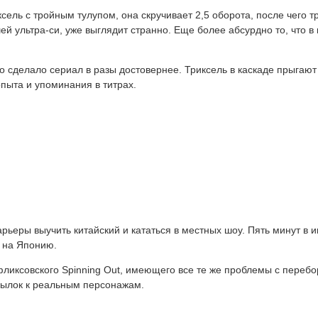
сель с тройным тулупом, она скручивает 2,5 оборота, после чего т
ей ультра-си, уже выглядит странно. Еще более абсурдно то, что в
о сделало сериал в разы достовернее. Триксель в каскаде прыгают
опыта и упоминания в титрах.
арьеры выучить китайский и кататься в местных шоу. Пять минут в
й на Японию.
тфликсовского Spinning Out, имеющего все те же проблемы с пере
сылок к реальным персонажам.