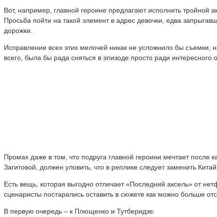
Вот, например, главной героине предлагают исполнить тройной ак
Просьба пойти на такой элемент в адрес девочки, едва запрыгавш
дорожки.
Исправление всех этих мелочей никак не усложнило бы съемки, н
всего, была бы рада сняться в эпизоде просто ради интересного 
Промах даже в том, что подруга главной героини мечтает после к
Загитовой, должен уловить, что в реплике следует заменить Кита
Есть вещь, которая выгодно отличает «Последний аксель» от не
сценаристы постарались оставить в сюжете как можно больше от
В первую очередь – к Плющенко и Тутберидзе.