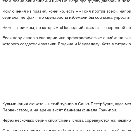
этом плане олимпийский цикл On Edge про группу Дюбрей и Лозо
Исключения из правил, конечно, есть – «Тоня против всех», нап
сериала, не факт, что сценаристы избежали бы соблазна упрости
Ниже – причины, по которым «Последний аксель» – очередной не
Если пару ляпов в сценарии или орфографические ошибки на экра
которого создатели заявили Ягудина и Медведеву. Хотя в титрах о
Кульминация сюжета – некий турнир в Санкт-Петербурге, куда меч
Первенством, а на арене висят баннеры финала Гран-при.
Через несколько серий спортсмены снова соревнуются на чемпио
Фигуристы катаются в темноте (и нет, это не показательные), пр