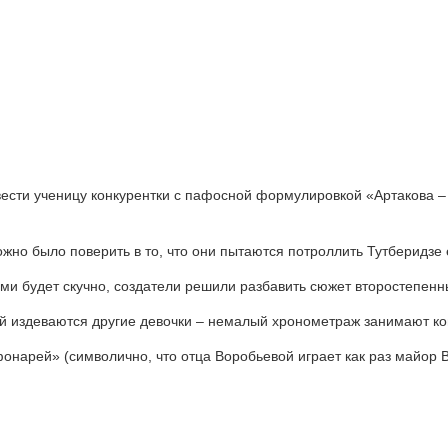
ести ученицу конкурентки с пафосной формулировкой «Артакова – 
ожно было поверить в то, что они пытаются потроллить Тутберидз
ми будет скучно, создатели решили разбавить сюжет второстепенн
 ней издеваются другие девочки – немалый хронометраж занимают 
нарей» (символично, что отца Воробьевой играет как раз майор Во