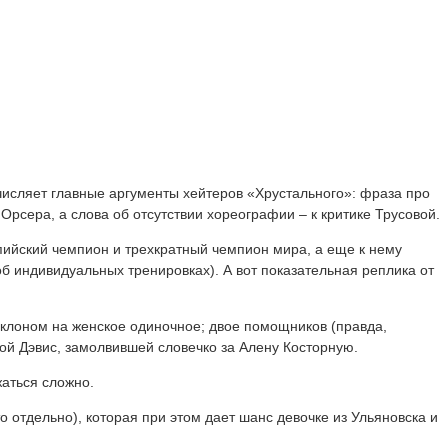
числяет главные аргументы хейтеров «Хрустального»: фраза про
рсера, а слова об отсутствии хореографии – к критике Трусовой.
ийский чемпион и трехкратный чемпион мира, а еще к нему
об индивидуальных тренировках). А вот показательная реплика от
 уклоном на женское одиночное; двое помощников (правда,
ной Дэвис, замолвившей словечко за Алену Косторную.
аться сложно.
отдельно), которая при этом дает шанс девочке из Ульяновска и