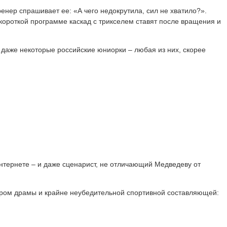
ренер спрашивает ее: «А чего недокрутила, сил не хватило?».
 короткой программе каскад с трикселем ставят после вращения и
 даже некоторые российские юниорки – любая из них, скорее
 интернете – и даже сценарист, не отличающий Медведеву от
бором драмы и крайне неубедительной спортивной составляющей: