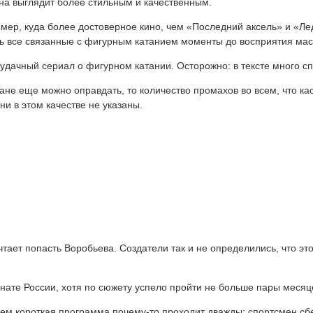
на выглядит более стильным и качественным.
ример, куда более достоверное кино, чем «Последний аксель» и «Л
ть все связанные с фигурным катанием моменты до восприятия мас
удачный сериал о фигурном катании. Осторожно: в тексте много с
не еще можно оправдать, то количество промахов во всем, что кас
ни в этом качестве не указаны.
тает попасть Воробьева. Создатели так и не определились, что эт
нате России, хотя по сюжету успело пройти не больше пары меся
ичем короткая программа почему-то проходит дважды; спортсмен сб