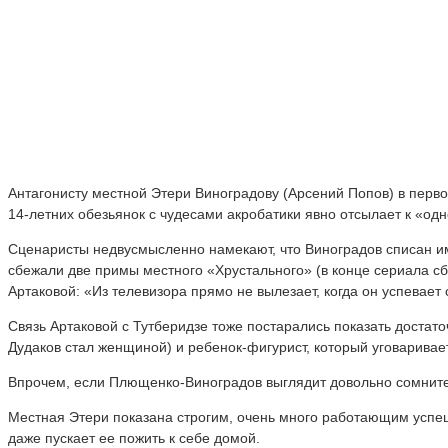
Антагонисту местной Этери Виноградову (Арсений Попов) в перво
14-летних обезьянок с чудесами акробатики явно отсылает к «од
Сценаристы недвусмысленно намекают, что Виноградов списан им
сбежали две примы местного «Хрустального» (в конце сериала сб
Артаковой: «Из телевизора прямо не вылезает, когда он успевае
Связь Артаковой с Тутберидзе тоже постарались показать достат
Дудаков стал женщиной) и ребенок-фигурист, который уговаривае
Впрочем, если Плющенко-Виноградов выглядит довольно сомните
Местная Этери показана строгим, очень много работающим успеш
даже пускает ее пожить к себе домой.