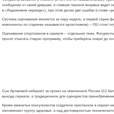
сообщение от своей девушки, а главная героиня впервые видит св
в «Ледниковом периоде»), при этом делая две ошибки в слове «р
Система оценивания меняется за пару недель: в первой серии ф
компоненты по старинке называются артистизмом) – ISU стоит по
Оценивание спортсменов в сериале – отдельная тема. Фигуристы
просят откатать старую программу, чтобы приберечь новую до ос
Сын Артаковой набирает за прокат на чемпионате России 112 балл
выхода сериала, а традиционное для сценаристов пренебрежение
Кроме именитых консультантов создатели пригласили в сериал н
напоминают группу здоровья, а над достоверностью технического