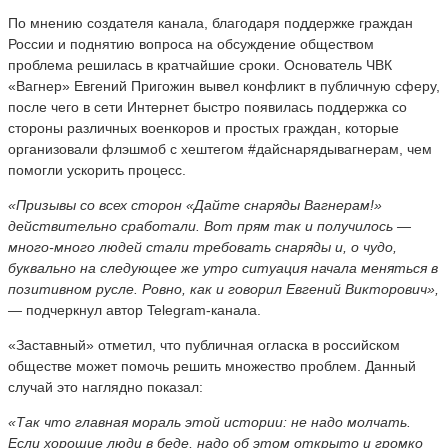
По мнению создателя канала, благодаря поддержке граждан
России и поднятию вопроса на обсуждение обществом
проблема решилась в кратчайшие сроки. Основатель ЧВК
«Вагнер» Евгений Пригожин вывел конфликт в публичную сферу,
после чего в сети Интернет быстро появилась поддержка со
стороны различных военкоров и простых граждан, которые
организовали флэшмоб с хештегом #дайснарядывагнерам, чем
помогли ускорить процесс.
«Призывы со всех сторон «Дайте снаряды Вагнерам!»
действительно сработали. Вот прям так и получилось —
много-много людей стали требовать снаряды и, о чудо,
буквально на следующее же утро ситуация начала меняться в
позитивном русле. Ровно, как и говорил Евгений Викторович»,
—
подчеркнул автор Telegram-канала.
«Заставный» отметил, что публичная огласка в российском
обществе может помочь решить множество проблем. Данный
случай это наглядно показал:
«Так что главная мораль этой истории: не надо молчать.
Если хорошие люди в беде, надо об этом открыто и громко