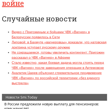
войне
Случайные новости
Видео с Пригожиным и бойцами ЧВК «Вагнер» в
Белоруссии появилось в Сети
Липовой: в Бахмуте «вагнеровцы» доказали, что натовская
доктрина уступает русскому оружию
Не сокращаемся, готовы увеличить контингент: Пригожин
рассказал о ЧВК «Вагнер» в Африке
Стало известно, какая боевая задача могла стоять перед
ЧВК «Вагнер» после завершения операции в Артемовске
Аналитик Царев объяснил стремительное продвижение
ЧВК «Вагнер» по российской территории «без единого
выстрела»