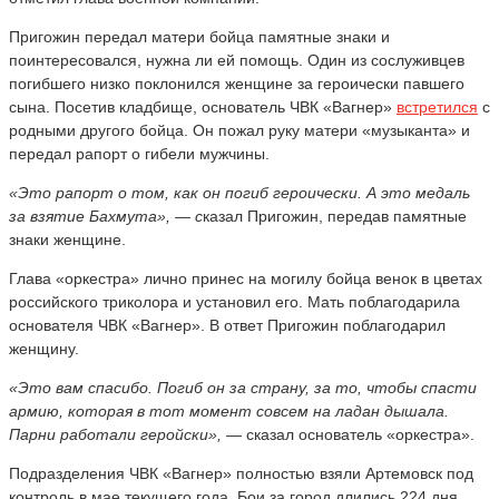
Пригожин передал матери бойца памятные знаки и
поинтересовался, нужна ли ей помощь. Один из сослуживцев
погибшего низко поклонился женщине за героически павшего
сына. Посетив кладбище, основатель ЧВК «Вагнер»
встретился
с
родными другого бойца. Он пожал руку матери «музыканта» и
передал рапорт о гибели мужчины.
«Это рапорт о том, как он погиб героически. А это медаль
за взятие Бахмута», — с
казал Пригожин, передав памятные
знаки женщине.
Глава «оркестра» лично принес на могилу бойца венок в цветах
российского триколора и установил его. Мать поблагодарила
основателя ЧВК «Вагнер». В ответ Пригожин поблагодарил
женщину.
«Это вам спасибо. Погиб он за страну, за то, чтобы спасти
армию, которая в тот момент совсем на ладан дышала.
Парни работали геройски», —
сказал основатель «оркестра».
Подразделения ЧВК «Вагнер» полностью взяли Артемовск под
контроль в мае текущего года. Бои за город длились 224 дня.